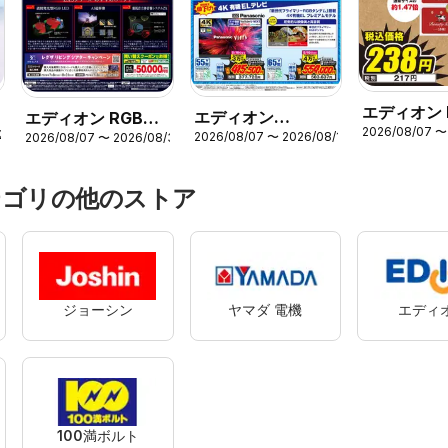
エディオン 
エディオン
エディオン RGB
2026/08/07 〜
Friday
23
2026/08/07 〜 2026/08/16
2026/08/07 〜 2026/08/31
Panasonic 期間限
Mini LED新レグザ
定値下げ！
が登場
テゴリの他のストア
ジョーシン
ヤマダ 電機
エディ
100満ボルト