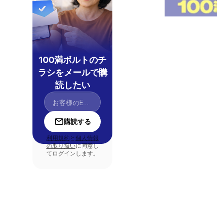
100満ボルトのチ
ラシをメールで購
読したい
購読する
利用規約
と
個人情報
の取り扱い
に同意し
てログインします。