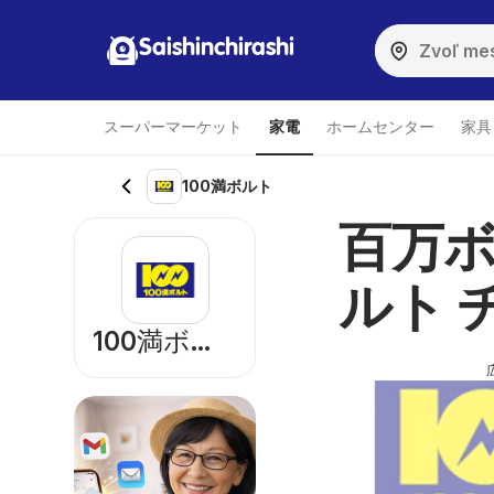
Saishinchirashi
スーパーマーケット
家電
ホームセンター
家具
100満ボルト
百万ボ
ルト チラ
100満ボルト