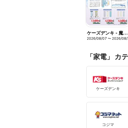
ケーズデンキ - 魔法
2026/08/07 〜 2026/08/
瓶構造で持ち運ぶ氷
のう アイスパック
シリーズ
「家電」 カ
ケーズデンキ
コジマ