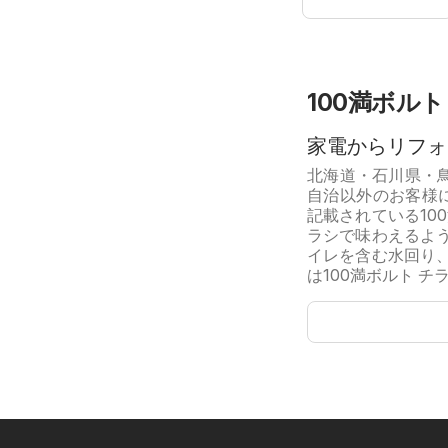
100満ボルト
家電からリフォー
北海道・石川県・
自治以外のお客様
記載されている10
ラシで味わえるよう
イレを含む水回り
は100満ボルト チ