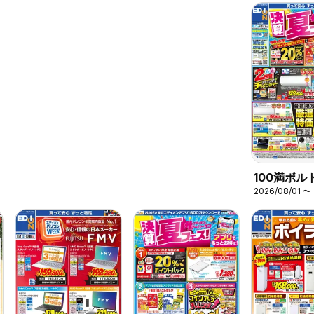
下げ！
が登場
100満ボルト
2026/08/01 〜
シ