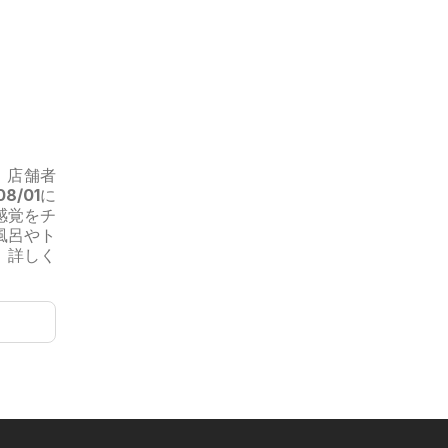
。店舗者
08/01
に
感覚をチ
風呂やト
、詳しく