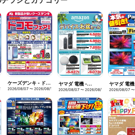
のチラシとカテゴリー
ケーズデンキ - ドコ
ヤマダ 電機 -
ヤマダ 電機 
17
2026/08/07 〜 2026/08/17
モフェア開催開催
2026/08/07 〜 2026/08/17
2026/08/07 〜
amazon デバイス
の値引
お盆セール
き!Panaso
ビ【4K有機