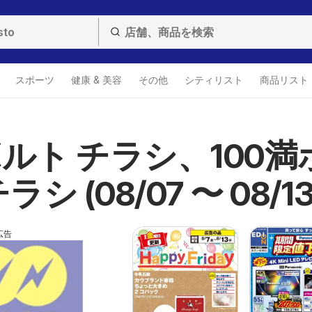
スポーツ
健康 & 美容
その他
シティリスト
商品リスト
ルト チラシ、100満
シ (08/07 〜 08/13
広告