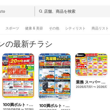
スポーツ
健康 & 美容
その他
シティリスト
商品リスト
ンの最新チラシ
業務 スーパー 南
2026/07/01 〜 2026/08
関東
100満ボルト - 給
100満ボルト - 洗
2026/08/08 〜 2026/08/31