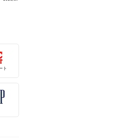
- CAINZ Pay ポ
イント10倍 8月
は2回開催
マート