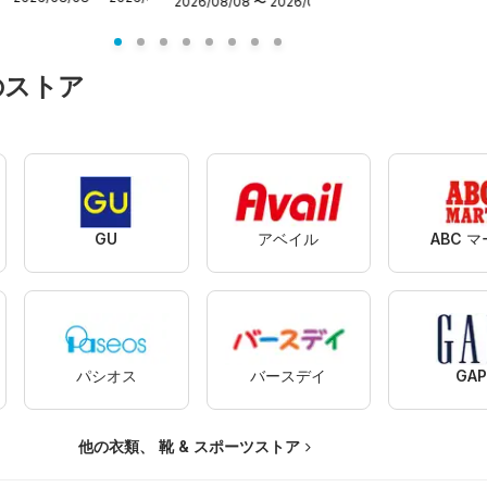
湯器フェア
/16
2026/08/08 〜 2026/08/16
濯機キャンペー
ン
のストア
GU
アベイル
ABC 
パシオス
バースデイ
GAP
他の衣類、 靴 & スポーツストア