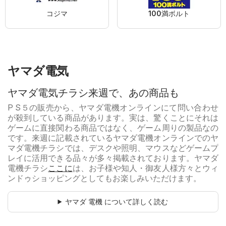
コジマ
100満ボルト
ヤマダ電気
ヤマダ電気チラシ来週で、あの商品も
P S５の販売から、ヤマダ電機オンラインにて問い合わせ
が殺到している商品があります。実は、驚くことにそれは
ゲームに直接関わる商品ではなく、ゲーム周りの製品なの
です。来週に記載されているヤマダ電機オンラインでのヤ
マダ電機チラシでは、デスクや照明、マウスなどゲームプ
レイに活用できる品々が多々掲載されております。ヤマダ
電機チラシ
ここに
は、お子様や知人・御友人様方々とウィ
ンドゥショッピングとしてもお楽しみいただけます。
ヤマダ 電機 について詳しく読む