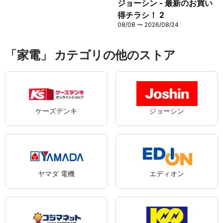
ジョーシン - 最新のお買い
得チラシ！ 2
08/08 〜 2026/08/24
「家電」 カテゴリの他のストア
ケーズデンキ
ジョーシン
ヤマダ 電機
エディオン