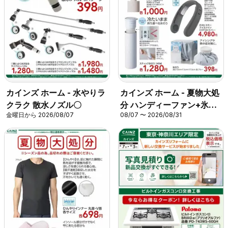
カインズ ホーム - 水やりラ
カインズ ホーム - 夏物大処
クラク 散水ノズル〇
分 ハンディーファン+氷の
金曜日から 2026/08/07
08/07 〜 2026/08/31
う〇