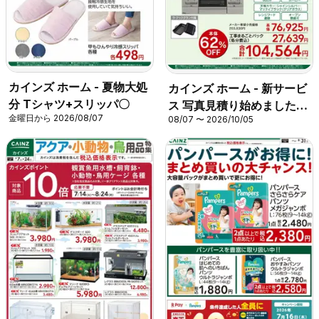
カインズ ホーム - 夏物大処
カインズ ホーム - 新サービ
分 Tシャツ+スリッパ〇
ス 写真見積り始めました
金曜日から 2026/08/07
08/07 〜 2026/10/05
【ビルトインガスコンロ】
〇