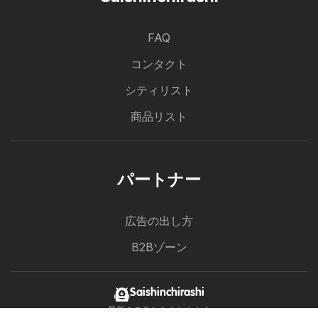
FAQ
コンタクト
シティリスト
商品リスト
パートナー
広告の出し方
B2Bゾーン
カインズ ホーム チラシ
Saishinchirashi
最新のチラシをまとめます