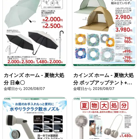
カインズ ホーム - 夏物大処
カインズ ホーム - 夏物大処
分 日傘〇
分 ポップアップテント+水
金曜日から 2026/08/07
金曜日から 2026/08/07
物〇