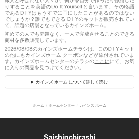
職人と呼ばれない人々が、何かを自分で作ったり修繕した
りすることを英語のDo It Yourselfと言います。その略語
であるD I Yはもうすでに耳にしたことがあるのではない
でしょうか？誰でもできる D I Yのキットが販売されてい
て、話題の店舗となっているカインズホーム。
初めての人でも問題なく、一人で完成させることのできる
商材を多数販売しています。
2026/08/08のカインズホームチラシは、このD I Yキット
の他にもカインズホーム クーポンなどが添付されていま
す。カインズホームセンターのチラシの
ここに
にて、お気
に入りの商品を見つけてください。
カインズ ホーム について詳しく読む
ホーム
ホームセンター
カインズ ホーム
Saishinchirashi