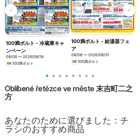
100満ボルト - 給湯器フェ
100満ボルト - 冷蔵庫キャ
ア
ンペーン
08/08 〜 2026/08/31
08/08 〜 2026/08/16
0
100満ボルト
100満ボルト
Oblíbené řetězce ve měste 末吉町二之
方
あなたのために選びました：チ
ラシのおすすめ商品