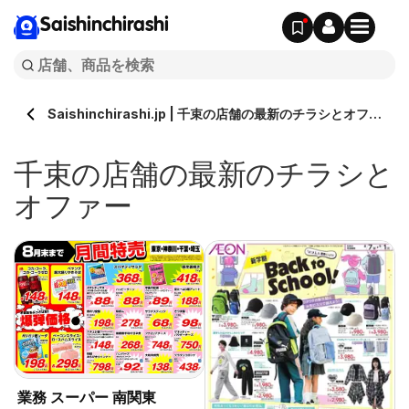
Saishinchirashi
Saishinchirashi.jp | 千束の店舗の最新のチラシとオファ
ー
千束の店舗の最新のチラシと
オファー
ェ
業務 スーパー 南関東