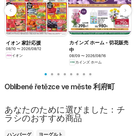
カインズ ホーム - 切花販売
イオン 家計応援
08/10 〜 2026/08/12
中
0
イオン
08/09 〜 2026/08/16
カインズ ホーム
Oblíbené řetězce ve měste 利府町
あなたのために選びました：チ
ラシのおすすめ商品
ハンバーグ
ヨーグルト