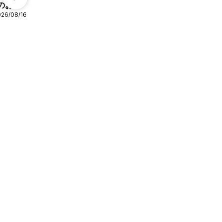
夏のお盆
成城石井 - 5%Off 全
26/08/16
2026/08/07 〜 2026/08/09
品
成城石井