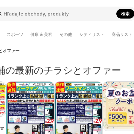
検索
スポーツ
健康 & 美容
その他
シティリスト
商品リスト
ラシとオファー
舗の最新のチラシとオファー
/31