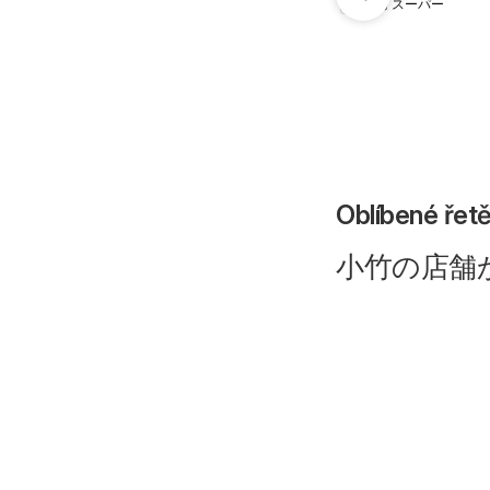
業務 スーパー
Oblíbené ře
小竹の店舗