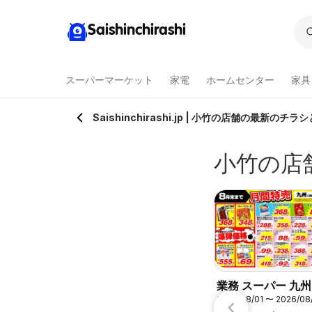
Saishinchirashi
スーパーマーケット
家電
ホームセンター
家具
Saishinchirashi.jp | 小竹の店舗の最新のチ
小竹の店
マックスバリュ - チ
ヤマダ 電機 - 冷蔵庫
業務 スーパー 九州
026/08/06 〜 2026/08/09
2026/08/06 〜 2026/08/30
ラシ
期間限定値引き
2026/08/01 〜 2026/08
マックスバリュ
ヤマダ 電機