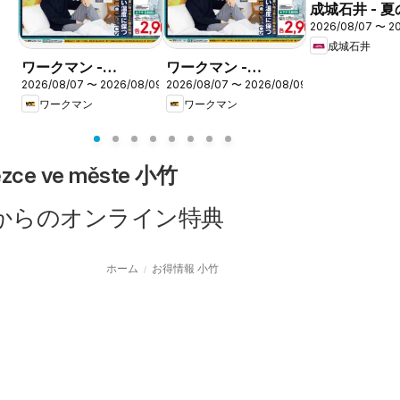
成城石井 - 
2026/08/07 〜 20
玉クーポン
成城石井
ワークマン -
ワークマン -
2026/08/07 〜 2026/08/09
2026/08/07 〜 2026/08/09
Workman Week
Workman Week
ワークマン
ワークマン
Extra
tězce ve měste 小竹
からのオンライン特典
ホーム
お得情報 小竹