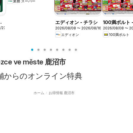
業務 スーパー
エディオン - チラシ
100満ボルト 
/23
2026/08/08 〜 2026/08/16
2026/08/08 〜 20
ン
シ
エディオン
100満ボルト
開
tězce ve měste 鹿沼市
舗からのオンライン特典
ホーム
お得情報 鹿沼市