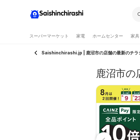
Saishinchirashi
スーパーマーケット
家電
ホームセンター
家具
Saishinchirashi.jp | 鹿沼市の店舗の最新の
鹿沼市の
ケーズデンキ - チラ
マルアイ - チラシ
026/08/08 〜 2026/08/14
2026/08/08 〜 2026/08/10
シ
ケーズデンキ
マルアイ