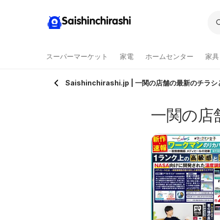
Saishinchirashi
スーパーマーケット
家電
ホームセンター
家具
Saishinchirashi.jp | 一関の店舗の最新のチ
一関の店
ヤマダ 電機 - 冷蔵庫
ヤマダ 電機 -
026/08/06 〜 2026/08/30
2026/08/06 〜 2026/08/07
期間限定値引き
【REGZA】話題の新
ヤマダ 電機
ヤマダ 電機
商品