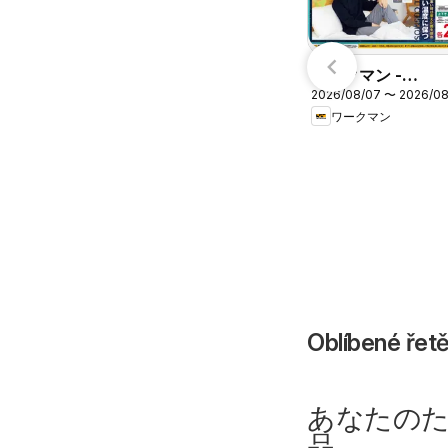
ワークマン -
2026/08/07 〜 2026/0
Workman Week
ワークマン
Extra
Oblíbené ře
あなたの
品