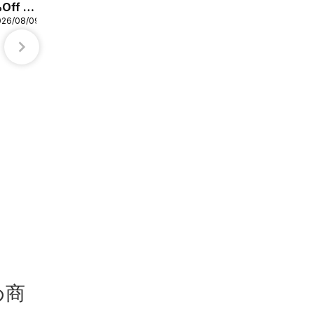
Off 全
026/08/09
イオン - 2026夏チラ
2026/08/06 〜 2026/08/18
シ 夏休み
イオン
め商