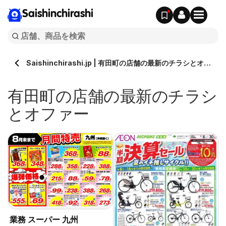
Saishinchirashi
Saishinchirashi.jp | 有田町の店舗の最新のチラシとオフ
ァー
有田町の店舗の最新のチラシ
とオファー
ホ
業務 スーパー 九州