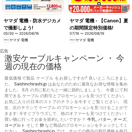
ヤマダ 電機 - 防水デジカメ
ヤマダ 電機 - 【Canon】夏
で撮影しよう!
の期間限定特別価格!
05/30 〜 2026/08/16
07/16 〜 2026/08/19
ヤマダ 電機
ヤマダ 電機
広告
激安ケーブルキャンペーン ・ 今
週の現在の価格
最低価格で製品 ケーブル をお探しですか? 良いところにきまし
た。
Saishinchirashi.jp
はあなたのために最良なお得な情報を集め
ました。 8月 の月に私たちと一緒に節約しましょう。 今週 にて利
用できる ケーブル の割引とプロモーションを見つけてください。
お気に入りの日本のストアのチラシを今すぐご覧ください。 現
在、次のチラシで ケーブル のプロモーションを見つけることがで
きます: 今すぐブラウズして、他のオファーも見つけてください！
買い物に行ってお金を節約したいですか？
牛乳
,
バター
,
チーズ
,
ヨーグルト
そして
卵
など商品のプロモーションをチェックしてく
ださい。
Saishinchirashi.jp
では、すべての商品の割引価格を毎日