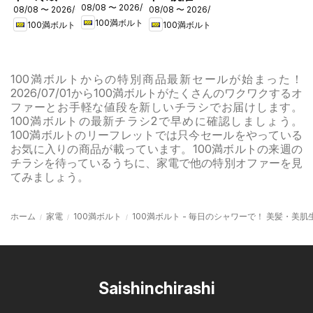
08/08 〜 2026/08/31
フェア
08/08 〜 2026/08/16
08/08 〜 2026/08/16
キャンペー
キャンペー
100満ボルト
100満ボルト
100満ボルト
ン
ン
100満ボルトからの特別商品最新セールが始まった！
2026/07/01から100満ボルトがたくさんのワクワクするオ
ファーとお手軽な値段を新しいチラシでお届けします。
100満ボルトの最新チラシ2で早めに確認しましょう。
100満ボルトのリーフレットでは只今セールをやっている
お気に入りの商品が載っています。100満ボルトの来週の
チラシを待っているうちに、家電で他の特別オファーを見
てみましょう。
ホーム
家電
100満ボルト
100満ボルト - 毎日のシャワーで！ 美髪・美肌
Saishinchirashi