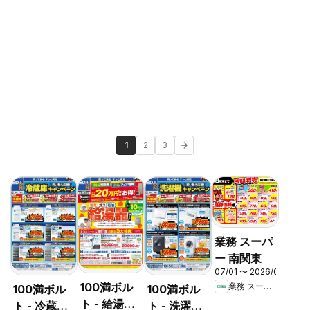
1
2
3
業務 スーパ
ー 南関東
07/01 〜 2026/08/31
100満ボル
業務 スーパー
100満ボル
100満ボル
ト - 給湯器
ト - 冷蔵庫
ト - 洗濯機