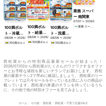
業務 スーパ
ー 南関東
07/01 〜 2026/08/31
100満ボル
業務 スーパー
100満ボル
100満ボル
ト - 給湯器
ト - 冷蔵庫
ト - 洗濯機
08/08 〜 2026/08/31
フェア
08/08 〜 2026/08/16
08/08 〜 2026/08/16
キャンペー
キャンペー
100満ボルト
100満ボルト
100満ボルト
ン
ン
西松屋からの特別商品最新セールが始まった！
2026/07/02から西松屋がたくさんのワクワクするオファ
ーとお手軽な値段を新しいチラシでお届けします。 西松
屋の最新チラシ2で早めに確認しましょう。 西松屋のリー
フレットでは只今セールをやっているお気に入りの商品が
載っています。西松屋の来週のチラシを待っているうち
に、その他で他の特別オファーを見てみましょう。
ホーム
その他
西松屋
西松屋 - 子育て応援SALE