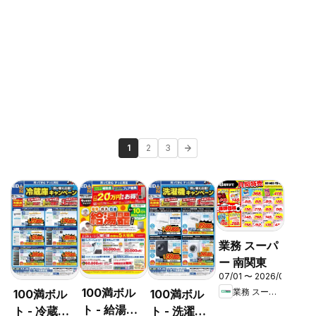
1
2
3
業務 スーパ
ー 南関東
07/01 〜 2026/08/31
100満ボル
業務 スーパー
100満ボル
100満ボル
ト - 給湯器
ト - 冷蔵庫
ト - 洗濯機