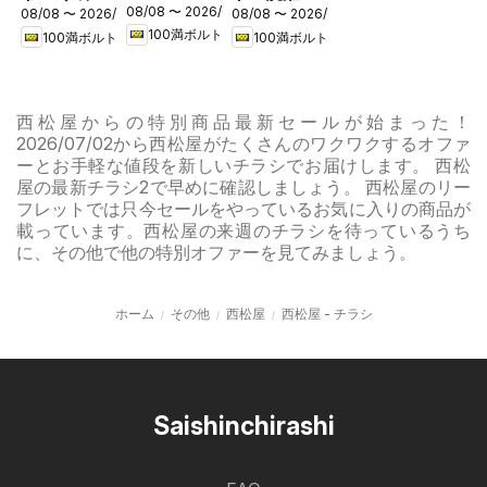
08/08 〜 2026/08/31
フェア
08/08 〜 2026/08/16
08/08 〜 2026/08/16
キャンペー
キャンペー
100満ボルト
100満ボルト
100満ボルト
ン
ン
西松屋からの特別商品最新セールが始まった！
2026/07/02から西松屋がたくさんのワクワクするオファ
ーとお手軽な値段を新しいチラシでお届けします。 西松
屋の最新チラシ2で早めに確認しましょう。 西松屋のリー
フレットでは只今セールをやっているお気に入りの商品が
載っています。西松屋の来週のチラシを待っているうち
に、その他で他の特別オファーを見てみましょう。
ホーム
その他
西松屋
西松屋 - チラシ
Saishinchirashi