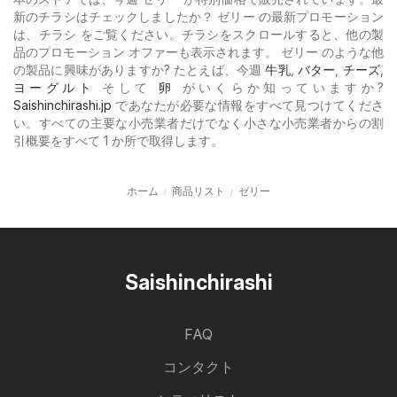
新のチラシはチェックしましたか？ ゼリー の最新プロモーション
は、チラシ をご覧ください。チラシをスクロールすると、他の製
品のプロモーション オファーも表示されます。 ゼリー のような他
の製品に興味がありますか? たとえば、今週
牛乳
,
バター
,
チーズ
,
ヨーグルト
そして
卵
がいくらか知っていますか?
Saishinchirashi.jp
であなたが必要な情報をすべて見つけてくださ
い。すべての主要な小売業者だけでなく小さな小売業者からの割
引概要をすべて 1 か所で取得します。
ホーム
商品リスト
ゼリー
Saishinchirashi
FAQ
コンタクト