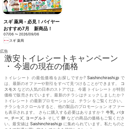
スギ 薬局 - 必見！バイヤー
おすすめ7月 新商品！
07/06 〜 2026/09/06
スギ 薬局
広告
激安トイレシートキャンペーン
・ 今週の現在の価格
トイレシート の最低価格をお探しですか?
Saishinchirashi.jp
で
は、最新のオファーや割引をすべて見つけることができます。
コ
スモス
などの人気の日本のストアでは、今週 トイレシート が特別
価格で販売されています。最新のチラシはチェックしましたか？
トイレシート の最新プロモーションは、チラシ をご覧ください。
チラシをスクロールすると、他の製品のプロモーション オファー
も表示されます。 さらに購入する必要はありますか？
牛乳
,
バタ
ー
,
チーズ
,
ヨーグルト
そして
卵
などの商品の価格もご覧くださ
い。最安値は
Saishinchirashi.jp
に集められています。私たちのと