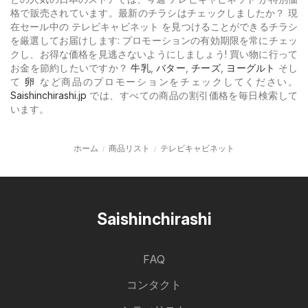
格で販売されています。最新のチラシはチェックしましたか？ 現
在セール中の テレビキャビネット を見つけることができるチラシ
を厳選してお届けします: プロモーションの有効期限を常にチェッ
クし、お得な価格を見逃さないようにしましょう! 買い物に行って
お金を節約したいですか？
牛乳
,
バター
,
チーズ
,
ヨーグルト
そし
て
卵
など商品のプロモーションをチェックしてください。
Saishinchirashi.jp
では、すべての商品の割引価格を毎日検索して
います。
ホーム
商品リスト
テレビキャビネット
Saishinchirashi
FAQ
コンタクト