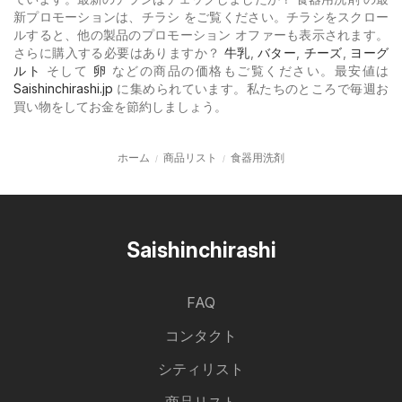
新プロモーションは、チラシ をご覧ください。チラシをスクロー
ルすると、他の製品のプロモーション オファーも表示されます。
さらに購入する必要はありますか？
牛乳
,
バター
,
チーズ
,
ヨーグ
ルト
そして
卵
などの商品の価格もご覧ください。最安値は
Saishinchirashi.jp
に集められています。私たちのところで毎週お
買い物をしてお金を節約しましょう。
ホーム
商品リスト
食器用洗剤
Saishinchirashi
FAQ
コンタクト
シティリスト