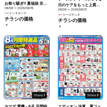
お祭り騒ぎ!! 夏福袋 京葉
日のケアをもっと上質
08/08 〜 2026/08/16
版
08/06 〜 2026/08/31
に！
ドンキホーテ
ケーズデンキ
チラシの価格
チラシの価格
Strana
1
Strana
3
ヤマダ 電機 - 8月 月間特
エディオン 決算 夏フェ