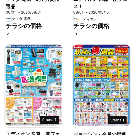
選品
ス！
08/01 〜 2026/08/31
08/01 〜 2026/08/16
ヤマダ 電機
エディオン
チラシの価格
チラシの価格
Strana
7
Strana
1
エディオン 決算 夏フェ
ジョーシン - 今月の得選