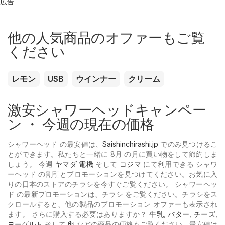
広告
他の人気商品のオファーもご覧
ください
レモン
USB
ウインナー
クリーム
激安シャワーヘッドキャンペー
ン ・ 今週の現在の価格
シャワーヘッド の最安値は、
Saishinchirashi.jp
でのみ見つけるこ
とができます。私たちと一緒に 8月 の月に買い物をして節約しま
しょう。 今週
ヤマダ 電機
そして
コジマ
にて利用できる シャワ
ーヘッド の割引とプロモーションを見つけてください。お気に入
りの日本のストアのチラシを今すぐご覧ください。 シャワーヘッ
ド の最新プロモーションは、チラシ をご覧ください。チラシをス
クロールすると、他の製品のプロモーション オファーも表示され
ます。 さらに購入する必要はありますか？
牛乳
,
バター
,
チーズ
,
ヨーグルト
そして
卵
などの商品の価格もご覧ください。最安値は