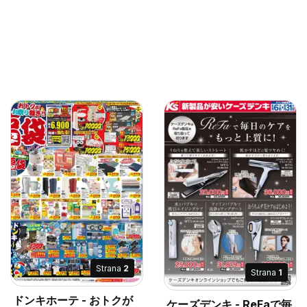
Strana
2
Strana
1
ドンキホーテ - おトクが
ケーズデンキ - ReFaで毎