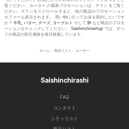
覧ください。 ルーター の最新プロモーションは、チラシ をご覧く
ださい。チラシをスクロールすると、他の製品のプロモーション
オファーも表示されます。 買い物に行ってお金を節約したいです
か？
牛乳
,
バター
,
チーズ
,
ヨーグルト
そして
卵
など商品のプロモ
ーションをチェックしてください。
Saishinchirashi.jp
では、すべ
ての商品の割引価格を毎日検索しています。
ホーム
商品リスト
ルーター
Saishinchirashi
FAQ
コンタクト
シティリスト