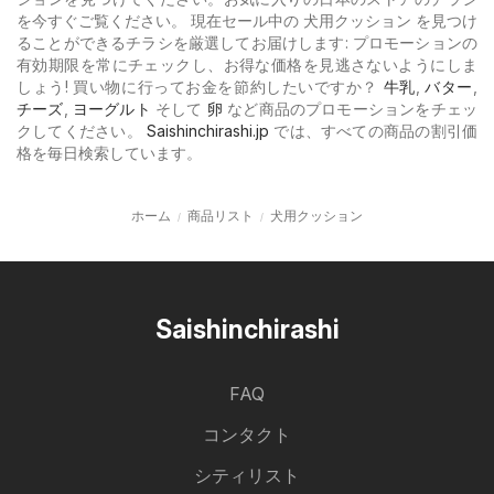
を今すぐご覧ください。 現在セール中の 犬用クッション を見つけ
ることができるチラシを厳選してお届けします: プロモーションの
有効期限を常にチェックし、お得な価格を見逃さないようにしま
しょう! 買い物に行ってお金を節約したいですか？
牛乳
,
バター
,
チーズ
,
ヨーグルト
そして
卵
など商品のプロモーションをチェッ
クしてください。
Saishinchirashi.jp
では、すべての商品の割引価
格を毎日検索しています。
ホーム
商品リスト
犬用クッション
Saishinchirashi
FAQ
コンタクト
シティリスト