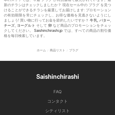
新のチラシはチェックしましたか？ 現在セール中の プラグ を見つ
けることができるチラシを厳選してお届けします: プロモーション
の有効期限を常にチェックし、お得な価格を見逃さないようにし
ましょう! 買い物に行ってお金を節約したいですか？
牛乳
,
バター
,
チーズ
,
ヨーグルト
そして
卵
など商品のプロモーションをチェッ
クしてください。
Saishinchirashi.jp
では、すべての商品の割引価
格を毎日検索しています。
ホーム
商品リスト
プラグ
Saishinchirashi
FAQ
コンタクト
シティリスト