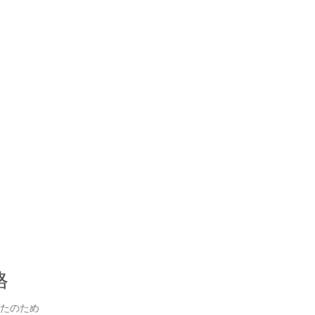
格
たのため