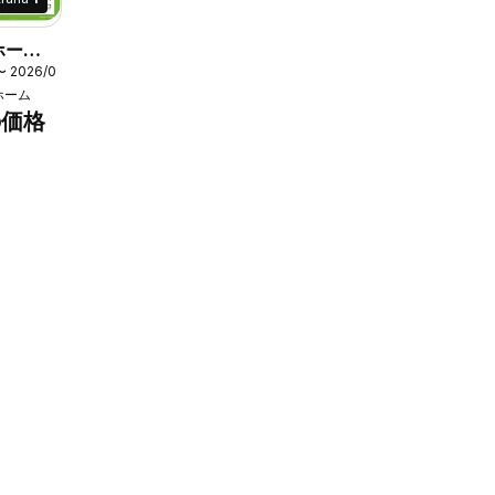
ーム -
〜 2026/09/07
イス保証
ホーム
の価格