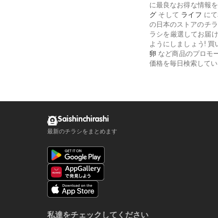
に最良なお得な情報を
グ
そして
ライフ
にて
の日本のストアのチラ
ラシを厳選してお届け
ようにしましょう! 
卵
など商品のプロモ
価格を毎日検索してい
Saishinchirashi
最新のチラシをまとめます
私達をチェックしてください