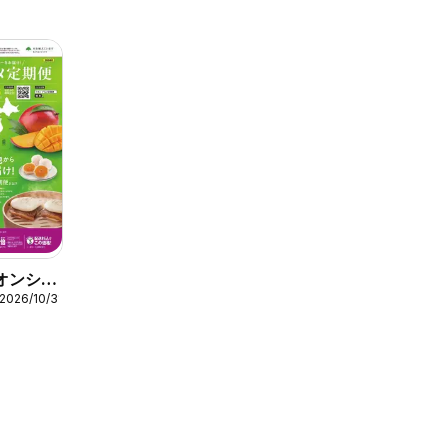
イオンショ
2026/10/31
メ定期便