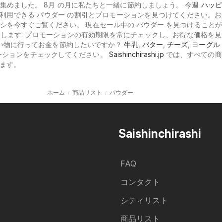
集めました。 8月 の月に私たちと一緒に節約しましょう。 今週
ハッピ
利用できる パウダー の割引とプロモーションを見つけてください。
シを今すぐご覧ください。 現在セール中の パウダー を見つけること
します: プロモーションの有効期限を常にチェックし、お得な価格を
買い物に行ってお金を節約したいですか？
牛乳
,
バター
,
チーズ
,
ヨーグル
ーションをチェックしてください。
Saishinchirashi.jp
では、すべての商
ます。
ホーム
商品リスト
パウダー
Saishinchirashi
FAQ
コンタクト
シティリスト
商品リスト