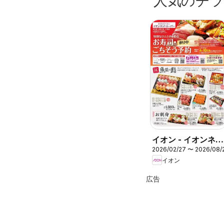
人気のチ
イオン - イオンネッ
2026/02/27 〜 2026/08/
トスーパー ごちそ
イオン
う予約
広告