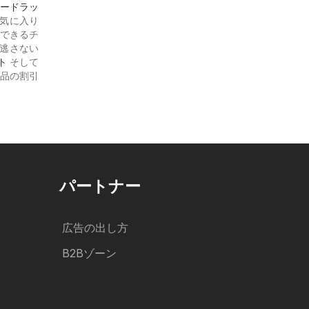
ードラッ
お気に入り
ができるチ
見逃さない
ト
そして
品の割引
パートナー
広告の出し方
B2Bゾーン