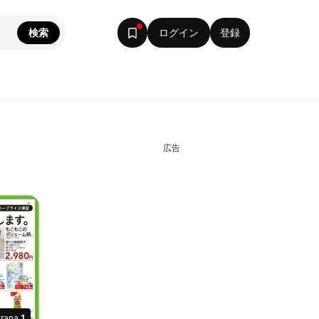
検索
ログイン
登録
広告
」
trana
1