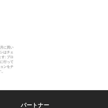
の月に買い
ラシはチェ
す: プロ
物に行って
ョンをチ
す。
パートナー