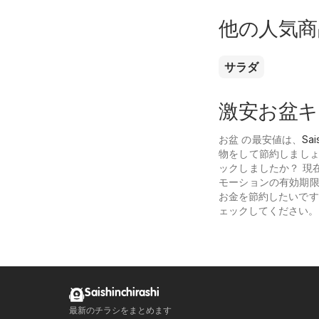
他の人気商
サラダ
激安お盆キ
お盆 の最安値は、
Sai
物をして節約しましょ
ックしましたか？ 現
モーションの有効期限
お金を節約したいで
ェックしてください
Saishinchirashi
最新のチラシをまとめます