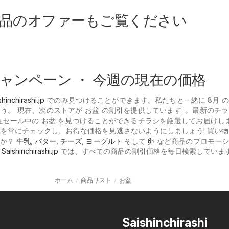
品のオファーもご覧ください
ャンペーン ・ 今週の現在の価格
shinchirashi.jp
でのみ見つけることができます。私たちと一緒に 8月 
う。 現在、次のストアが お盆 の割引を提供しています: 。最新のチ
在セール中の お盆 を見つけることができるチラシを厳選してお届けしま
を常にチェックし、お得な価格を見逃さないようにしましょう! 買い
すか？
牛乳
,
バター
,
チーズ
,
ヨーグルト
そして
卵
など商品のプロモーシ
。
Saishinchirashi.jp
では、すべての商品の割引価格を毎日検索していま
ホーム
商品リスト
お盆
Saishinchirashi