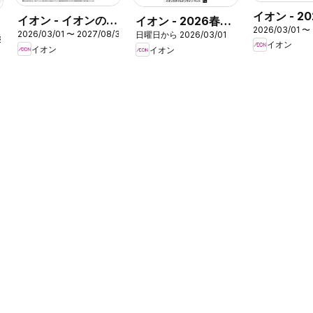
イオン - 2
イオン - イオンのご
イオン - 2026春夏
2026/03/01 〜
チラシ
2026/03/01 〜 2027/08/31
日曜日から 2026/03/01
ちそうメニューご予
ペットグッズカタロ
25
イオン
イオン
イオン
約承り
グ