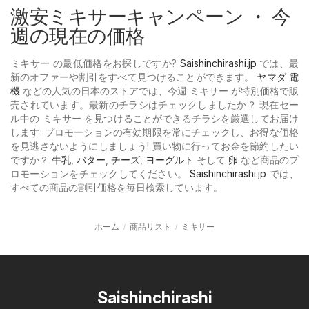
激安ミキサーキャンペーン ・ 今
週の現在の価格
ミキサー の最低価格をお探しですか?
Saishinchirashi.jp
では、最
新のオファーや割引をすべて見つけることができます。
ヤマダ 電
機
などの人気の日本のストアでは、今週 ミキサー が特別価格で販
売されています。最新のチラシはチェックしましたか？ 現在セー
ル中の ミキサー を見つけることができるチラシを厳選してお届け
します: プロモーションの有効期限を常にチェックし、お得な価格
を見逃さないようにしましょう! 買い物に行ってお金を節約したい
ですか？
牛乳
,
バター
,
チーズ
,
ヨーグルト
そして
卵
など商品のプ
ロモーションをチェックしてください。
Saishinchirashi.jp
では、
すべての商品の割引価格を毎日検索しています。
ホーム
商品リスト
ミキサー
Saishinchirashi