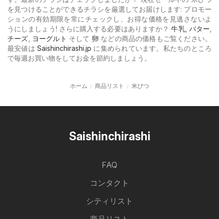
を見つけることができるチラシを厳選してお届けします: プロモー
ションの有効期限を常にチェックし、お得な価格を見逃さないよ
うにしましょう! さらに購入する必要はありますか？
牛乳
,
バター
,
チーズ
,
ヨーグルト
そして
卵
などの商品の価格もご覧ください。
最安値は
Saishinchirashi.jp
に集められています。私たちのところ
で毎週お買い物をしてお金を節約しましょう。
ホーム
商品リスト
米びつ
Saishinchirashi
FAQ
コンタクト
シティリスト