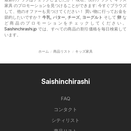
家具 のプロモーションを見つけることができます: 今すぐブラウズ
して、他のオファーも見つけてください！ 買い物に行ってお金を
節約したいですか？
牛乳
,
バター
,
チーズ
,
ヨーグルト
そして
卵
な
ど商品のプロモーションをチェックしてください。
Saishinchirashi.jp
では、すべての商品の割引価格を毎日検索して
います。
ホーム
商品リスト
キッズ家具
Saishinchirashi
FAQ
コンタクト
シティリスト