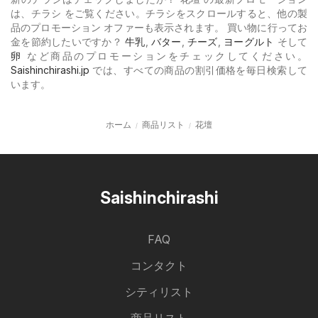
は、チラシ をご覧ください。チラシをスクロールすると、他の製
品のプロモーション オファーも表示されます。 買い物に行ってお
金を節約したいですか？
牛乳
,
バター
,
チーズ
,
ヨーグルト
そして
卵
など商品のプロモーションをチェックしてください。
Saishinchirashi.jp
では、すべての商品の割引価格を毎日検索して
います。
ホーム
商品リスト
花壇
Saishinchirashi
FAQ
コンタクト
シティリスト