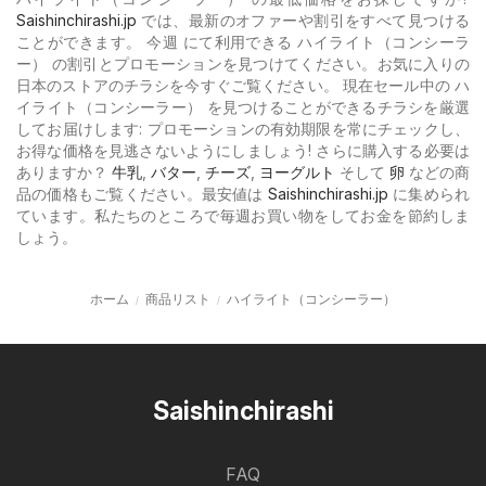
Saishinchirashi.jp
では、最新のオファーや割引をすべて見つける
ことができます。 今週 にて利用できる ハイライト（コンシーラ
ー） の割引とプロモーションを見つけてください。お気に入りの
日本のストアのチラシを今すぐご覧ください。 現在セール中の ハ
イライト（コンシーラー） を見つけることができるチラシを厳選
してお届けします: プロモーションの有効期限を常にチェックし、
お得な価格を見逃さないようにしましょう! さらに購入する必要は
ありますか？
牛乳
,
バター
,
チーズ
,
ヨーグルト
そして
卵
などの商
品の価格もご覧ください。最安値は
Saishinchirashi.jp
に集められ
ています。私たちのところで毎週お買い物をしてお金を節約しま
しょう。
ホーム
商品リスト
ハイライト（コンシーラー）
Saishinchirashi
FAQ