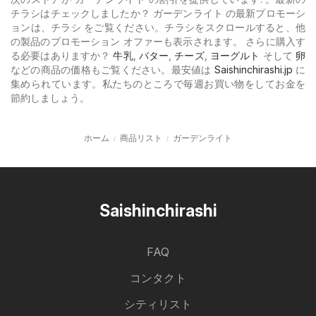
チラシはチェックしましたか？ ガーデンライト の最新プロモーシ
ョンは、チラシ をご覧ください。チラシをスクロールすると、他
の製品のプロモーション オファーも表示されます。 さらに購入す
る必要はありますか？
牛乳
,
バター
,
チーズ
,
ヨーグルト
そして
卵
などの商品の価格もご覧ください。最安値は
Saishinchirashi.jp
に
集められています。私たちのところで毎週お買い物をしてお金を
節約しましょう。
ホーム
商品リスト
ガーデンライト
Saishinchirashi
FAQ
コンタクト
シティリスト