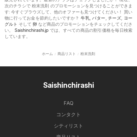
次のチラシで 粉末洗剤 のプロモーションを見つけることができま
す: 今すぐブラウズして、他のオファーも見つけてください！ 買い
物に行ってお金を節約したいですか？
牛乳
,
バター
,
チーズ
,
ヨー
グルト
そして
卵
など商品のプロモーションをチェックしてくださ
い。
Saishinchirashi.jp
では、すべての商品の割引価格を毎日検索
しています。
ホーム
商品リスト
粉末洗剤
Saishinchirashi
FAQ
コンタクト
シティリスト