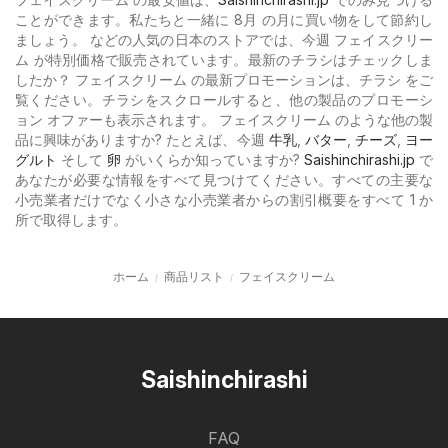
ことができます。私たちと一緒に 8月 の月に買い物をして節約し
ましょう。 などの人気の日本のストアでは、今週 フェイスクリー
ム が特別価格で販売されています。最新のチラシはチェックしま
したか？ フェイスクリーム の最新プロモーションは、チラシ をご
覧ください。チラシをスクロールすると、他の製品のプロモーシ
ョン オファーも表示されます。 フェイスクリーム のような他の製
品に興味がありますか? たとえば、今週
牛乳
,
バター
,
チーズ
,
ヨー
グルト
そして
卵
がいくらか知っていますか?
Saishinchirashi.jp
で
あなたが必要な情報をすべて見つけてください。すべての主要な
小売業者だけでなく小さな小売業者からの割引概要をすべて 1 か
所で取得します。
ホーム
商品リスト
フェイスクリーム
Saishinchirashi
FAQ