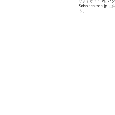
りますか？
牛乳
,
バ
Saishinchirashi.jp
に集
う。