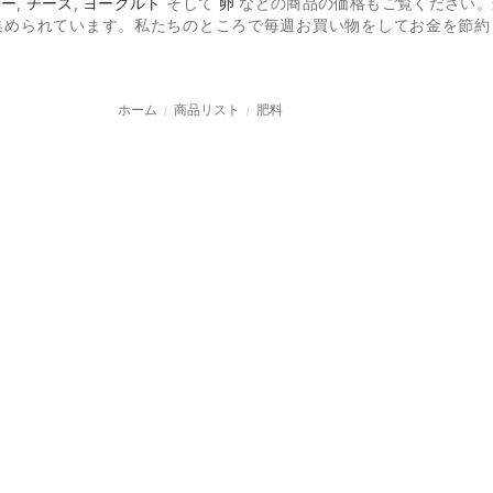
ター
,
チーズ
,
ヨーグルト
そして
卵
などの商品の価格もご覧ください。
められています。私たちのところで毎週お買い物をしてお金を節約
ホーム
商品リスト
肥料