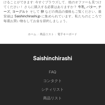
けることができます: 今すぐブラウズして、他のオファーも見つけ
てください！ さらに購入する必要はありますか？
牛乳
,
バター
,
チ
ーズ
,
ヨーグルト
そして
卵
などの商品の価格もご覧ください。最
安値は
Saishinchirashi.jp
に集められています。私たちのところで
毎週お買い物をしてお金を節約しましょう。
ホーム
商品リスト
電子キーボード
Saishinchirashi
FAQ
コンタクト
シティリスト
商品リスト