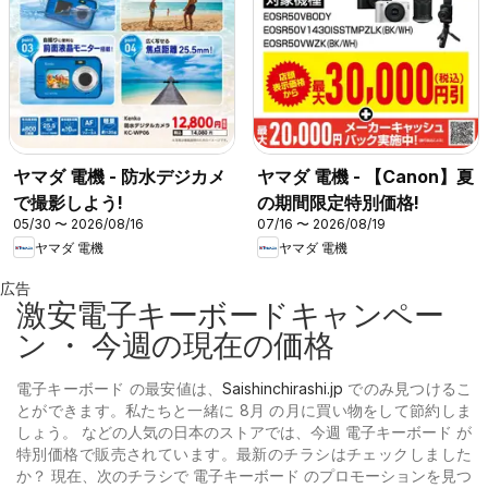
ヤマダ 電機 - 防水デジカメ
ヤマダ 電機 - 【Canon】夏
で撮影しよう!
の期間限定特別価格!
05/30 〜 2026/08/16
07/16 〜 2026/08/19
ヤマダ 電機
ヤマダ 電機
広告
激安電子キーボードキャンペー
ン ・ 今週の現在の価格
電子キーボード の最安値は、
Saishinchirashi.jp
でのみ見つけるこ
とができます。私たちと一緒に 8月 の月に買い物をして節約しま
しょう。 などの人気の日本のストアでは、今週 電子キーボード が
特別価格で販売されています。最新のチラシはチェックしました
か？ 現在、次のチラシで 電子キーボード のプロモーションを見つ