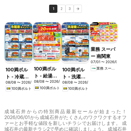
1
2
3
業務 スーパ
ー 南関東
07/01 〜 2026/08/31
100満ボル
業務 スーパー
100満ボル
100満ボル
ト - 給湯器
ト - 冷蔵庫
ト - 洗濯機
08/08 〜 2026/08/31
フェア
08/08 〜 2026/08/16
08/08 〜 2026/08/16
キャンペー
キャンペー
100満ボルト
100満ボルト
100満ボルト
ン
ン
成城石井からの特別商品最新セールが始まった！
2026/06/01から成城石井がたくさんのワクワクするオフ
ァーとお手軽な値段を新しいチラシでお届けします。 成
城石井の最新チラシ2で早めに確認しましょう。 成城石井