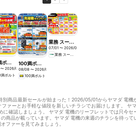
業務 スーパ
07/01 〜 2026/08/31
ー 南関東
業務 スーパー
0満ボル
100満ボル
 〜 2026/08/31
 給湯器
08/08 〜 2026/08/16
ト - 洗濯機
00満ボルト
100満ボルト
ア
キャンペー
ン
別商品最新セールが始まった！2026/05/01からヤマダ 電機
オファーとお手軽な値段を新しいチラシでお届けします。 ヤマ
めに確認しましょう。 ヤマダ 電機のリーフレットでは只今セ
りの商品が載っています。ヤマダ 電機の来週のチラシを待って
別オファーを見てみましょう。