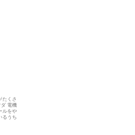
がたくさ
ダ 電機
ールをや
いるうち