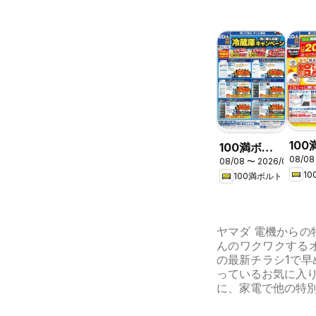
10
100満ボル
08/08
ト -
08/08 〜 2026/08/16
ト - 冷蔵庫
1
100満ボルト
フェ
キャンペー
ン
ヤマダ 電機からの特
んのワクワクする
の最新チラシ1で早
っているお気に入
に、家電で他の特