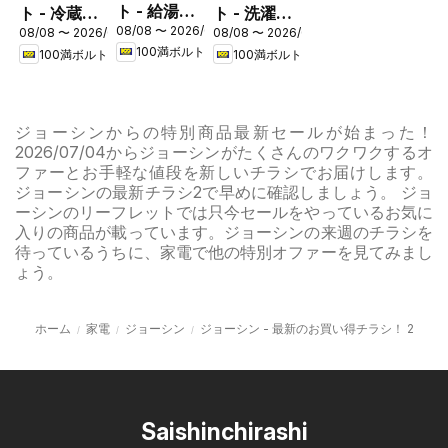
ト - 給湯器
ト - 冷蔵庫
ト - 洗濯機
08/08 〜 2026/08/31
フェア
08/08 〜 2026/08/16
08/08 〜 2026/08/16
キャンペー
キャンペー
100満ボルト
100満ボルト
100満ボルト
ン
ン
ジョーシンからの特別商品最新セールが始まった！
2026/07/04からジョーシンがたくさんのワクワクするオ
ファーとお手軽な値段を新しいチラシでお届けします。
ジョーシンの最新チラシ2で早めに確認しましょう。 ジョ
ーシンのリーフレットでは只今セールをやっているお気に
入りの商品が載っています。ジョーシンの来週のチラシを
待っているうちに、家電で他の特別オファーを見てみまし
ょう。
ホーム
家電
ジョーシン
ジョーシン - 最新のお買い得チラシ！ 2
Saishinchirashi