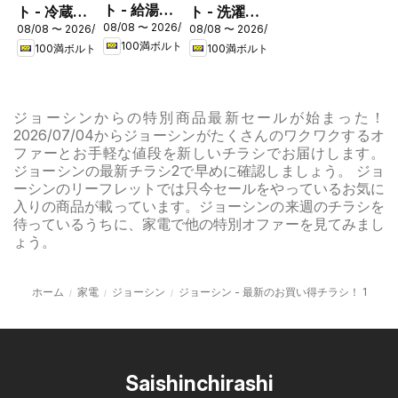
ト - 給湯器
ト - 冷蔵庫
ト - 洗濯機
08/08 〜 2026/08/31
フェア
08/08 〜 2026/08/16
08/08 〜 2026/08/16
キャンペー
キャンペー
100満ボルト
100満ボルト
100満ボルト
ン
ン
ジョーシンからの特別商品最新セールが始まった！
2026/07/04からジョーシンがたくさんのワクワクするオ
ファーとお手軽な値段を新しいチラシでお届けします。
ジョーシンの最新チラシ2で早めに確認しましょう。 ジョ
ーシンのリーフレットでは只今セールをやっているお気に
入りの商品が載っています。ジョーシンの来週のチラシを
待っているうちに、家電で他の特別オファーを見てみまし
ょう。
ホーム
家電
ジョーシン
ジョーシン - 最新のお買い得チラシ！ 1
Saishinchirashi