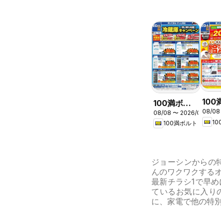
10
100満ボル
08/08
ト -
08/08 〜 2026/08/16
ト - 冷蔵庫
1
100満ボルト
フェ
キャンペー
ン
ジョーシンからの特
んのワクワクする
最新チラシ1で早
ているお気に入り
に、家電で他の特