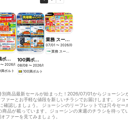
業務 スーパ
07/01 〜 2026/08/31
ー 南関東
業務 スーパー
0満ボル
100満ボル
 〜 2026/08/31
 給湯器
08/08 〜 2026/08/16
ト - 洗濯機
00満ボルト
100満ボルト
ア
キャンペー
ン
別商品最新セールが始まった！2026/07/01からジョーシン
オファーとお手軽な値段を新しいチラシでお届けします。 ジョ
めに確認しましょう。 ジョーシンのリーフレットでは只今セー
の商品が載っています。ジョーシンの来週のチラシを待って
別オファーを見てみましょう。