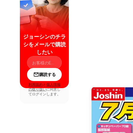
ジョーシンのチラ
シをメールで購読
したい
購読する
利用規約
と
個人情報
の取り扱い
に同意し
てログインします。