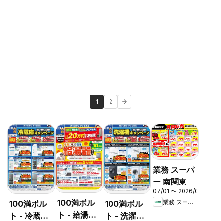
1
2
業務 スーパ
ー 南関東
07/01 〜 2026/08/31
100満ボル
業務 スーパー
100満ボル
100満ボル
ト - 給湯器
ト - 冷蔵庫
ト - 洗濯機