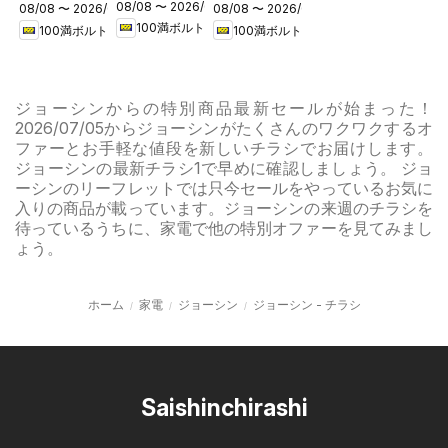
08/08 〜 2026/08/31
フェア
08/08 〜 2026/08/16
08/08 〜 2026/08/16
キャンペー
キャンペー
100満ボルト
100満ボルト
100満ボルト
ン
ン
ジョーシンからの特別商品最新セールが始まった！
2026/07/05からジョーシンがたくさんのワクワクするオ
ファーとお手軽な値段を新しいチラシでお届けします。
ジョーシンの最新チラシ1で早めに確認しましょう。 ジョ
ーシンのリーフレットでは只今セールをやっているお気に
入りの商品が載っています。ジョーシンの来週のチラシを
待っているうちに、家電で他の特別オファーを見てみまし
ょう。
ホーム
家電
ジョーシン
ジョーシン - チラシ
Saishinchirashi