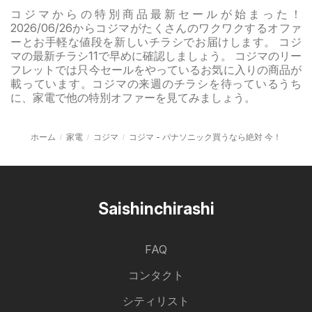
コジマからの特別商品最新セールが始まった！
2026/06/26からコジマがたくさんのワクワクするオファ
ーとお手軽な値段を新しいチラシでお届けします。 コジ
マの最新チラシ11で早めに確認しましょう。 コジマのリー
フレットでは只今セールをやっているお気に入りの商品が
載っています。コジマの来週のチラシを待っているうち
に、家電で他の特別オファーを見てみましょう。
ホーム
家電
コジマ
コジマ - パナソニック買うなら絶対 今！
Saishinchirashi
FAQ
コンタクト
シティリスト