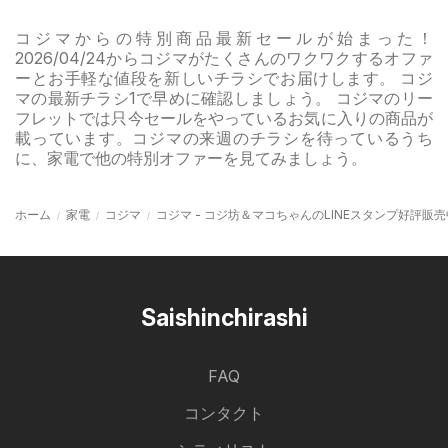
コジマからの特別商品最新セールが始まった！
2026/04/24からコジマがたくさんのワクワクするオファ
ーとお手軽な値段を新しいチラシでお届けします。 コジ
マの最新チラシ1で早めに確認しましょう。 コジマのリー
フレットでは只今セールをやっているお気に入りの商品が
載っています。コジマの来週のチラシを待っているうち
に、家電で他の特別オファーを見てみましょう。
ホーム
家電
コジマ
コジマ - コジ坊＆マコちゃんのLINEスタンプ好評販
Saishinchirashi
FAQ
コンタクト