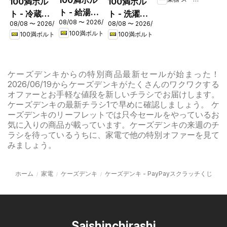
100満ボル
100満ボル
100満ボル
ト - 給湯器
ト - 冷蔵庫
ト - 洗濯機
08/08 〜 2026/08/31
フェア
08/08 〜 2026/08/16
08/08 〜 2026/08/16
キャンペー
キャンペー
100満ボルト
100満ボルト
100満ボルト
ン
ン
ケーズデンキからの特別商品最新セールが始まった！
2026/06/19からケーズデンキがたくさんのワクワクする
オファーとお手軽な値段を新しいチラシでお届けします。
ケーズデンキの最新チラシ1で早めに確認しましょう。 ケ
ーズデンキのリーフレットでは只今セールをやっているお
気に入りの商品が載っています。ケーズデンキの来週のチ
ラシを待っているうちに、家電で他の特別オファーを見て
みましょう。
ホーム
家電
ケーズデンキ
ケーズデンキ - PayPayスクラッチくじ
Saishinchirashi