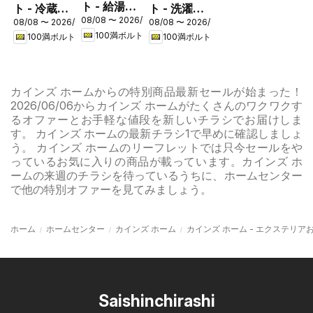
ト - 給湯器
ト - 冷蔵庫
ト - 洗濯機
08/08 〜 2026/08/31
フェア
08/08 〜 2026/08/16
08/08 〜 2026/08/16
キャンペー
キャンペー
100満ボルト
100満ボルト
100満ボルト
ン
ン
カインズ ホームからの特別商品最新セールが始まった！
2026/06/06からカインズ ホームがたくさんのワクワクす
るオファーとお手軽な値段を新しいチラシでお届けしま
す。 カインズ ホームの最新チラシ1で早めに確認しましょ
う。 カインズ ホームのリーフレットでは只今セールをや
っているお気に入りの商品が載っています。カインズ ホ
ームの来週のチラシを待っているうちに、ホームセンター
で他の特別オファーを見てみましょう。
ホーム
ホームセンター
カインズ ホーム
カインズ ホーム - エクステリ
Saishinchirashi