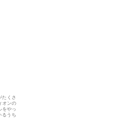
がたくさ
ィオンの
ルをやっ
いるうち