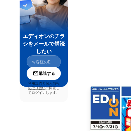
エディオンのチラ
シをメールで購読
したい
購読する
利用規約
と
個人情報
の取り扱い
に同意し
てログインします。