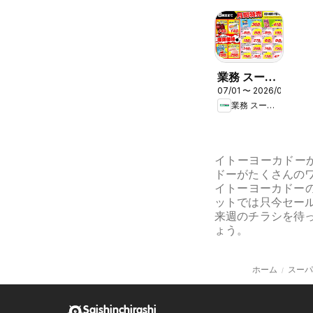
業務 スーパ
07/01 〜 2026/08/31
ー 南関東
業務 スーパー
イトーヨーカドーか
ドーがたくさんの
イトーヨーカドー
ットでは只今セー
来週のチラシを待
ょう。
ホーム
スーパ
Saishinchirashi