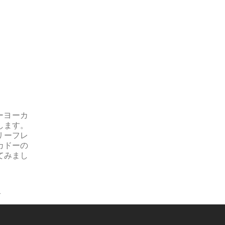
ーヨーカ
します。
リーフレ
カドーの
てみまし
ー