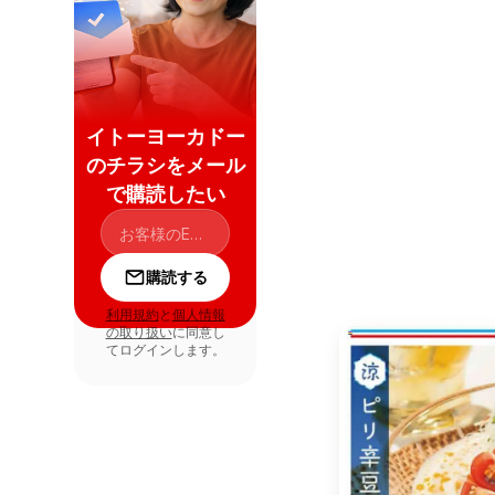
イトーヨーカドー
のチラシをメール
で購読したい
購読する
利用規約
と
個人情報
の取り扱い
に同意し
てログインします。