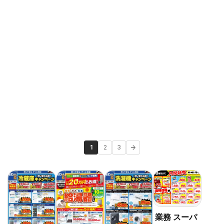
1
2
3
業務 スーパ