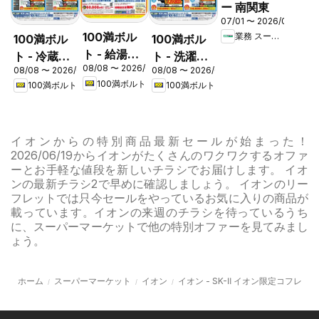
ー 南関東
07/01 〜 2026/08/31
100満ボル
業務 スーパー
100満ボル
100満ボル
ト - 給湯器
ト - 冷蔵庫
ト - 洗濯機
08/08 〜 2026/08/31
フェア
08/08 〜 2026/08/16
08/08 〜 2026/08/16
キャンペー
キャンペー
100満ボルト
100満ボルト
100満ボルト
ン
ン
イオンからの特別商品最新セールが始まった！
2026/06/19からイオンがたくさんのワクワクするオファ
ーとお手軽な値段を新しいチラシでお届けします。 イオ
ンの最新チラシ2で早めに確認しましょう。 イオンのリー
フレットでは只今セールをやっているお気に入りの商品が
載っています。イオンの来週のチラシを待っているうち
に、スーパーマーケットで他の特別オファーを見てみまし
ょう。
ホーム
スーパーマーケット
イオン
イオン - SK-Ⅱ イオン限定コフレ